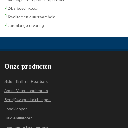
24/7 beschikbaar
Kwaliteit en duurzaamheid
Jarenlange ervaring
Onze producten
Side-, Bull- en Rearbars
Amco-Veba Laadkranen
Bedrijfswageninrichtingen
Laadkleppen
Dakventilatoren
Laadruimte bescherming