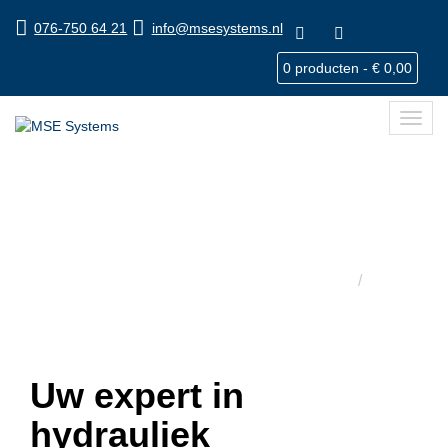
076-750 64 21
info@msesystems.nl
0 producten -
€
0,00
Toggl
navig
Hydrauliek
Home
Hydrauliek
Uw expert in
hydrauliek