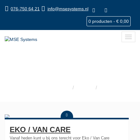
076-750 64 21
info@msesystems.nl
0 producten -
€
0,00
Toggl
navig
EKO VAN CARE
Home
Nieuws
EKO / VAN CARE
EKO / VAN CARE
Vanaf heden kunt u bij ons terecht voor Eko / Van Care