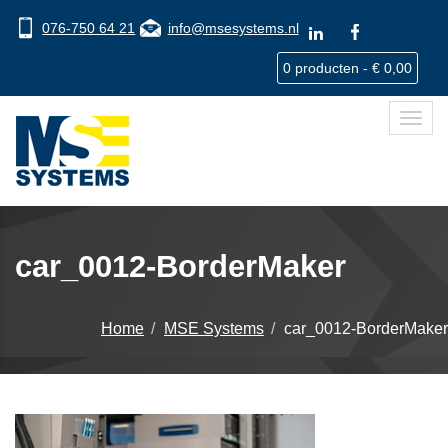
076-750 64 21
info@msesystems.nl
0 producten -
€
0,00
Toggl
navig
car_0012-BorderMaker
Home
MSE Systems
car_0012-BorderMaker