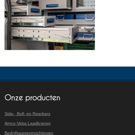
Onze producten
Side-, Bull- en Rearbars
Amco-Veba Laadkranen
Bedrijfswageninrichtingen