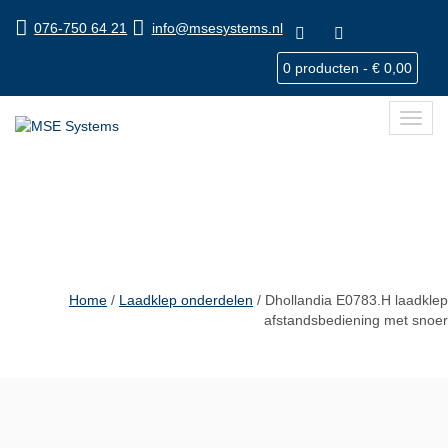
076-750 64 21
info@msesystems.nl
0 producten -
€
0,00
Toggl
navig
Dhollandia E0783.H laadklep
afstandsbediening met snoer
Home
/
Laadklep onderdelen
/ Dhollandia E0783.H laadklep
afstandsbediening met snoer