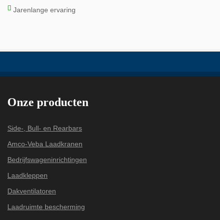
Jarenlange ervaring
Onze producten
Side-, Bull- en Rearbars
Amco-Veba Laadkranen
Bedrijfswageninrichtingen
Laadkleppen
Dakventilatoren
Laadruimte bescherming