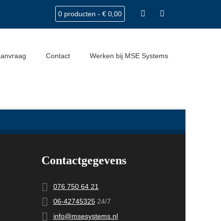
0 producten -
€
0,00
Home
Bedrijfswageninrichtingen
9-BorderMaker
aanvraag
Contact
Werken bij MSE Systems
Contactgegevens
076 750 64 21
06-42745325
24/7
info@msesystems.nl