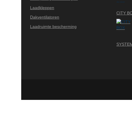
Laadkleppen
CITY B
Dakventilatoren
Laadruimte bescherming
SYSTEM