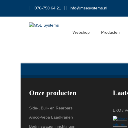
076-750 64 21
info@msesystems.nl
9-BorderMaker
Webshop
Producten
Onze producten
Laat
Side-, Bull- en Rearbars
EKO / 
Amco-Veba Laadkranen
Bedrijfswageninrichtingen