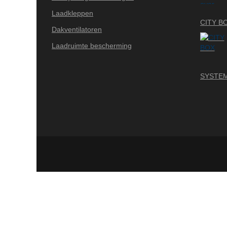
Laadkleppen
CITY B
Dakventilatoren
Laadruimte bescherming
SYSTEM