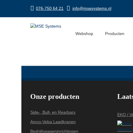
076-750 64 21
info@msesystems.nl
IMG_5170
Webshop
Producten
Onze producten
Laat
Side-, Bull- en Rearbars
EKO / 
Amco-Veba Laadkranen
Bedrijfswageninrichtingen