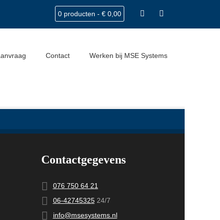
0 producten -
€
0,00
Home
Bedrijfswageninrichtingen
IMG_5170
aanvraag
Contact
Werken bij MSE Systems
Contactgegevens
076 750 64 21
06-42745325
24/7
info@msesystems.nl