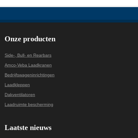
Onze producten
Side-, Bull- en Rearbars
Amco-Veba Laadkranen
Bedrijfswageninrichtingen
Laadkleppen
Dakventilatoren
Laadruimte bescherming
Laatste nieuws