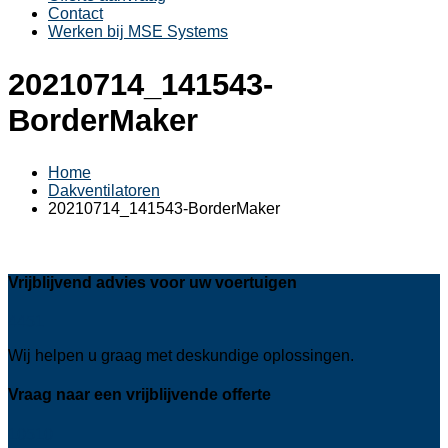
Contact
Werken bij MSE Systems
20210714_141543-
BorderMaker
Home
Dakventilatoren
20210714_141543-BorderMaker
Vrijblijvend advies voor uw voertuigen
4451
Wij helpen u graag met deskundige oplossingen.
Vraag naar een vrijblijvende offerte
10510