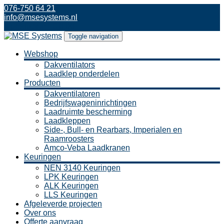
076-750 64 21
info@msesystems.nl
0 producten -
€
0,00
Toggle navigation
Webshop
Dakventilators
Laadklep onderdelen
Producten
Dakventilatoren
Bedrijfswageninrichtingen
Laadruimte bescherming
Laadkleppen
Side-, Bull- en Rearbars, Imperialen en
Raamroosters
Amco-Veba Laadkranen
Keuringen
NEN 3140 Keuringen
LPK Keuringen
ALK Keuringen
LLS Keuringen
Afgeleverde projecten
Over ons
Offerte aanvraag