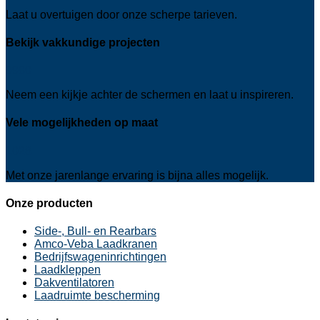
Laat u overtuigen door onze scherpe tarieven.
Bekijk vakkundige projecten
9980
Neem een kijkje achter de schermen en laat u inspireren.
Vele mogelijkheden op maat
1026
Met onze jarenlange ervaring is bijna alles mogelijk.
Onze producten
Side-, Bull- en Rearbars
Amco-Veba Laadkranen
Bedrijfswageninrichtingen
Laadkleppen
Dakventilatoren
Laadruimte bescherming