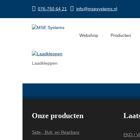
076-750 64 21
info@msesystems.nl
Laadkleppen
Webshop
Producten
Laadkleppen
Onze producten
Laat
Side-, Bull- en Rearbars
EKO / 