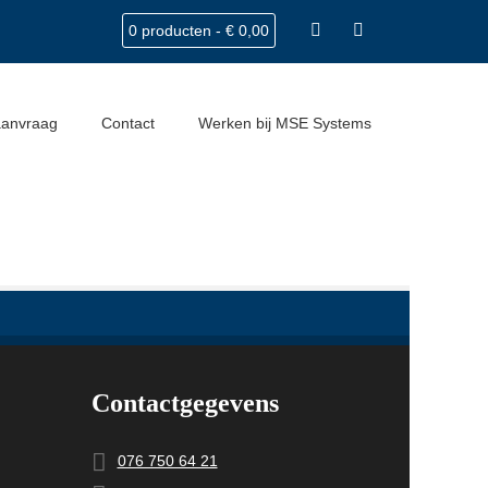
0 producten -
€
0,00
Home
Producten
Laadkleppen
aanvraag
Contact
Werken bij MSE Systems
Contactgegevens
076 750 64 21