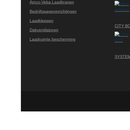
Amco-Veba Laadkranen
Bedrijfswageninrichtingen
Laadkleppen
CITY B
Dakventilatoren
Laadruimte bescherming
SYSTEM