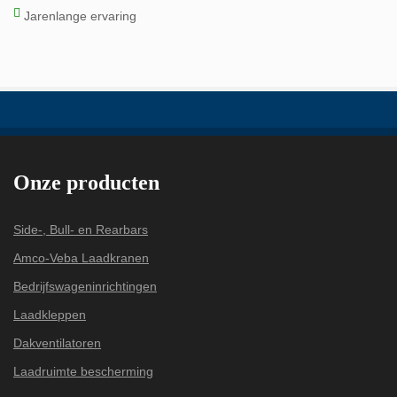
Jarenlange ervaring
Onze producten
Side-, Bull- en Rearbars
Amco-Veba Laadkranen
Bedrijfswageninrichtingen
Laadkleppen
Dakventilatoren
Laadruimte bescherming