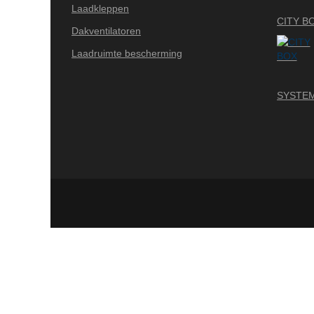
Laadkleppen
CITY B
Dakventilatoren
Laadruimte bescherming
SYSTEM