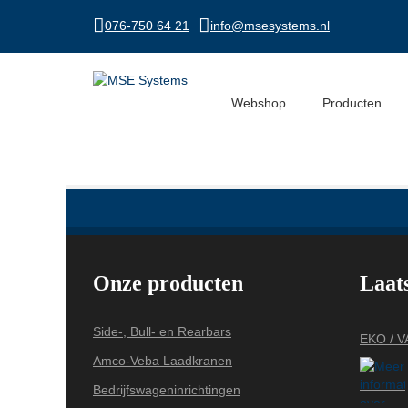
076-750 64 21
info@msesystems.nl
12
Webshop
Producten
Onze producten
Laat
Side-, Bull- en Rearbars
EKO / 
Amco-Veba Laadkranen
Bedrijfswageninrichtingen