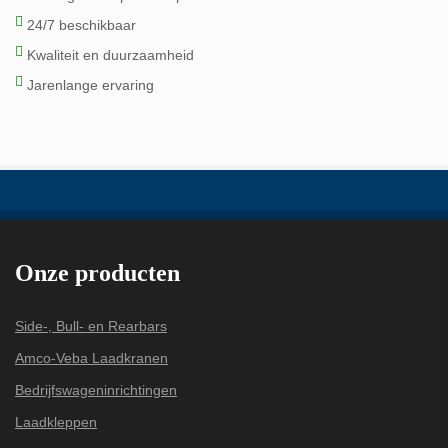
24/7 beschikbaar
Kwaliteit en duurzaamheid
Jarenlange ervaring
Onze producten
Side-, Bull- en Rearbars
Amco-Veba Laadkranen
Bedrijfswageninrichtingen
Laadkleppen