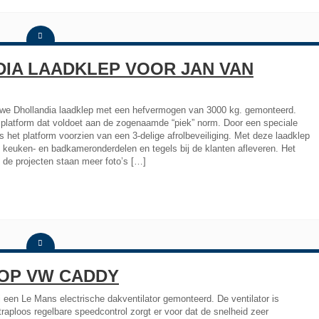
DIA LAADKLEP VOOR JAN VAN
uwe Dhollandia laadklep met een hefvermogen van 3000 kg. gemonteerd.
 platform dat voldoet aan de zogenaamde “piek” norm. Door een speciale
is het platform voorzien van een 3-delige afrolbeveiliging. Met deze laadklep
keuken- en badkameronderdelen en tegels bij de klanten afleveren. Het
 de projecten staan meer foto’s […]
 OP VW CADDY
een Le Mans electrische dakventilator gemonteerd. De ventilator is
aploos regelbare speedcontrol zorgt er voor dat de snelheid zeer