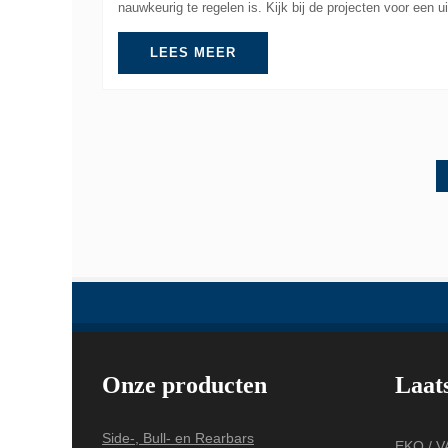
nauwkeurig te regelen is. Kijk bij de projecten voor een u
LEES MEER
Onze producten
Laat
Side-, Bull- en Rearbars
EKO / 