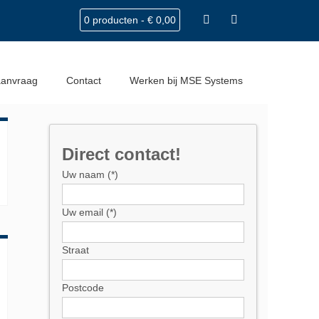
0 producten -
€
0,00
Home
Articles posted by sales
aanvraag
Contact
Werken bij MSE Systems
Direct contact!
Uw naam (*)
Uw email (*)
Straat
Postcode