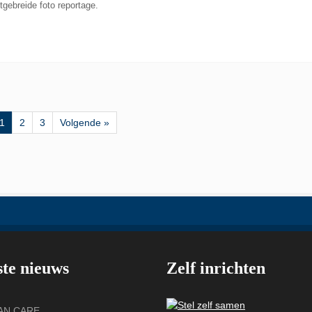
itgebreide foto reportage.
1
2
3
Volgende »
ste nieuws
Zelf inrichten
VAN CARE