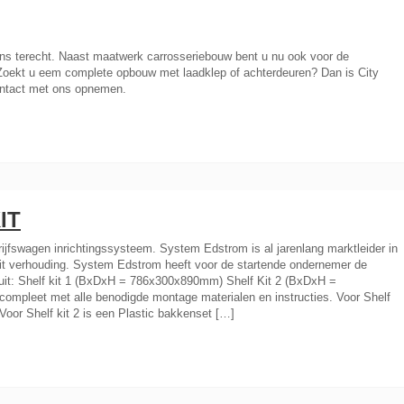
ns terecht. Naast maatwerk carrosseriebouw bent u nu ook voor de
. Zoekt u eem complete opbouw met laadklep of achterdeuren? Dan is City
contact met ons opnemen.
IT
ijfswagen inrichtingssysteem. System Edstrom is al jarenlang marktleider in
it verhouding. System Edstrom heeft voor de startende ondernemer de
it: Shelf kit 1 (BxDxH = 786x300x890mm) Shelf Kit 2 (BxDxH =
compleet met alle benodigde montage materialen en instructies. Voor Shelf
 Voor Shelf kit 2 is een Plastic bakkenset […]