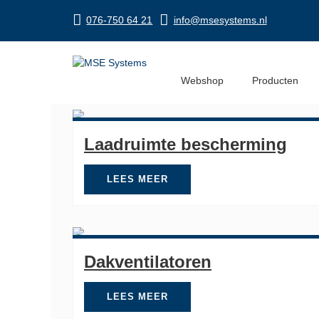
076-750 64 21
info@msesystems.nl
Webshop
Producten
Laadruimte bescherming
LEES MEER
Dakventilatoren
LEES MEER