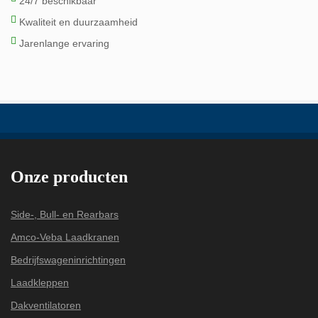
24/7 beschikbaar
Kwaliteit en duurzaamheid
Jarenlange ervaring
Onze producten
Side-, Bull- en Rearbars
Amco-Veba Laadkranen
Bedrijfswageninrichtingen
Laadkleppen
Dakventilatoren