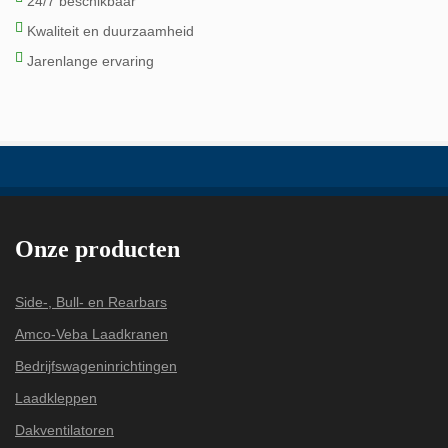
24/7 beschikbaar
Kwaliteit en duurzaamheid
Jarenlange ervaring
Onze producten
Side-, Bull- en Rearbars
Amco-Veba Laadkranen
Bedrijfswageninrichtingen
Laadkleppen
Dakventilatoren