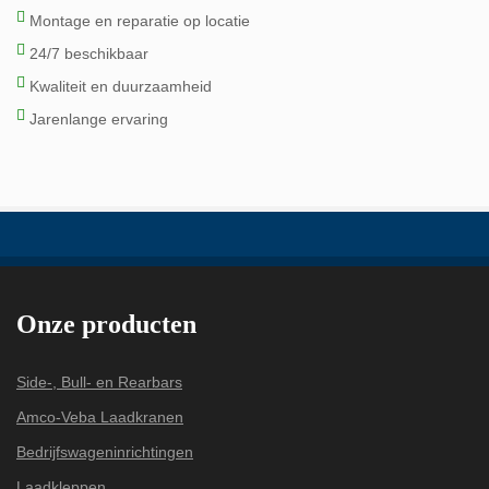
Montage en reparatie op locatie
24/7 beschikbaar
Kwaliteit en duurzaamheid
Jarenlange ervaring
Onze producten
Side-, Bull- en Rearbars
Amco-Veba Laadkranen
Bedrijfswageninrichtingen
Laadkleppen